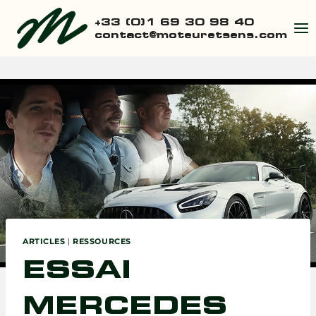
Aller
+33 (0)1 69 30 98 40
au
contact@moteuretsens.com
contenu
ARTICLES
|
RESSOURCES
ESSAI
MERCEDES