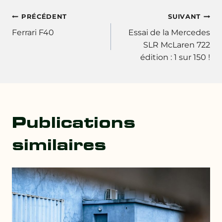
Navigation
PRÉCÉDENT
SUIVANT
Ferrari F40
Essai de la Mercedes
de
SLR McLaren 722
édition : 1 sur 150 !
l’article
Publications
similaires