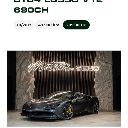
690CH
01/2017
48 900 km
209 900
€