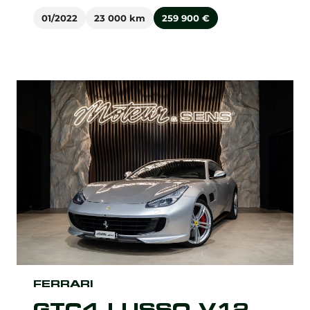
01/2022
23 000 km
259 900
€
FERRARI
GTC4 LUSSO V12