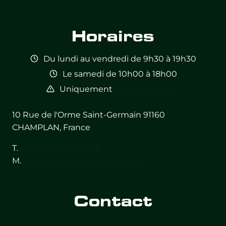
available
available
available
available
available
available
Horaires
Du lundi au vendredi de 9h30 à 19h30
Le samedi de 10h00 à 18h00
Uniquement
sur rendez-vous
10 Rue de l'Orme Saint-Germain 91160
CHAMPLAN, France
T.
+33 (0) 1 69 30 98 40
M.
contact@moteuretsens.com
Contact