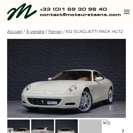
Aller
+33 (0)1 69 30 98 40
au
contact@moteuretsens.com
contenu
Accueil
/
À vendre
/
Ferrari
/
612 SCAGLIETTI PACK HGT2