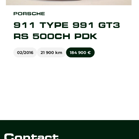
PORSCHE
911 TYPE 991 GT3
RS 500CH PDK
02/2016
21 900 km
184 900
€
Contact