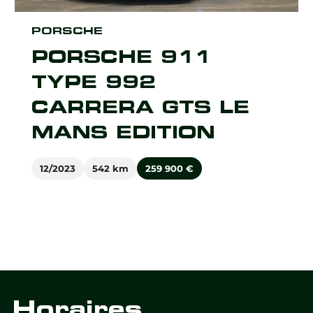
PORSCHE
PORSCHE 911
TYPE 992
CARRERA GTS LE
MANS EDITION
12/2023
542 km
259 900
€
Horaires