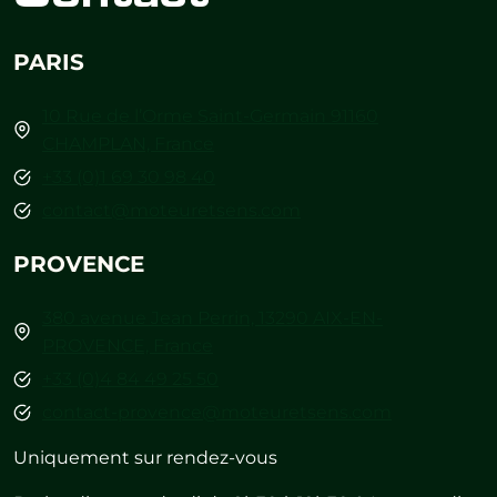
PARIS
10 Rue de l’Orme Saint-Germain 91160
CHAMPLAN, France
+33 (0)1 69 30 98 40
contact@moteuretsens.com
PROVENCE
380 avenue Jean Perrin, 13290 AIX-EN-
PROVENCE, France
+33 (0)4 84 49 25 50
contact-provence@moteuretsens.com
Uniquement sur rendez-vous