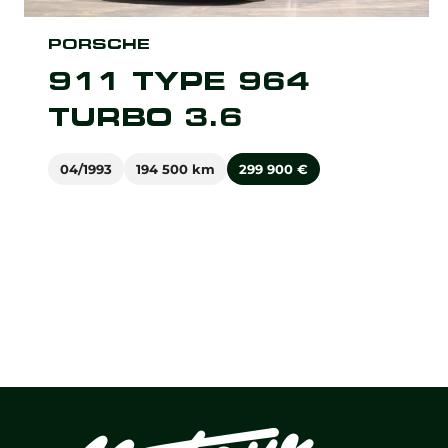
PORSCHE
911 TYPE 964
TURBO 3.6
04/1993
194 500 km
299 900
€