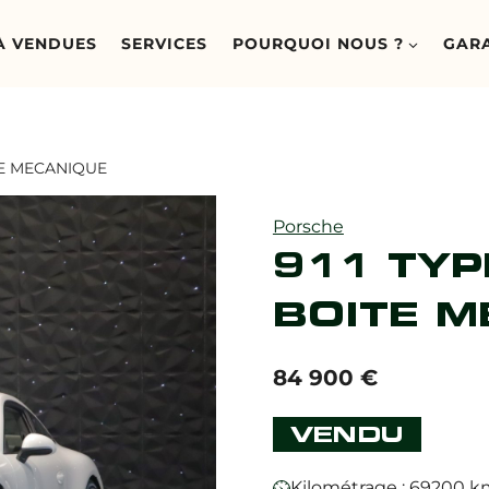
À VENDUES
SERVICES
POURQUOI NOUS ?
GAR
TE MECANIQUE
Porsche
911 TYP
BOITE M
84 900
€
VENDU
Kilométrage : 69200 