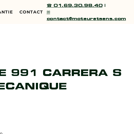
☎ 01.69.30.98.40
|
✉
ANTIE
CONTACT
contact@moteuretsens.com
E 991 CARRERA S
ECANIQUE
km