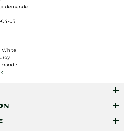
: Sur demande
3-04-03
e White
 Grey
demande
ix
ON
E