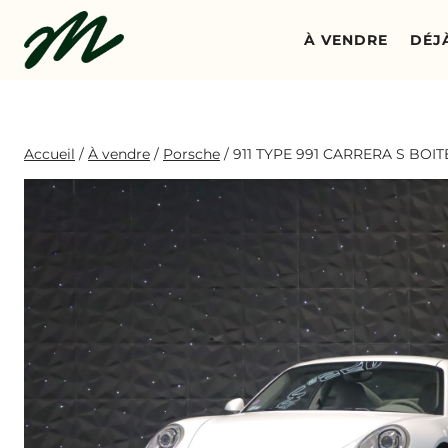
Aller
au
À VENDRE
DÉJ
contenu
Accueil
/
À vendre
/
Porsche
/
911 TYPE 991 CARRERA S BOI