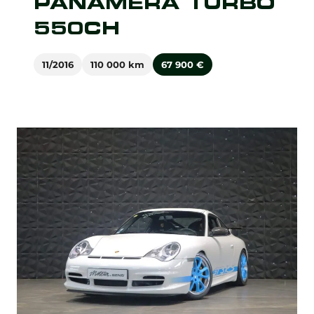
PANAMERA TURBO
550CH
11/2016
110 000 km
67 900
€