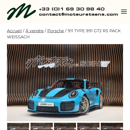
Aller
+33 (0)1 69 30 98 40
au
contact@moteuretsens.com
contenu
Accueil
/
À vendre
/
Porsche
/
911 TYPE 991 GT2 RS PACK
WEISSACH