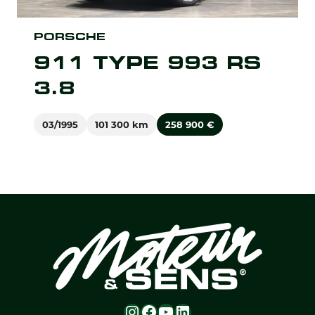
PORSCHE
911 TYPE 993 RS
3.8
03/1995
101 300 km
258 900
€
Instagram
Facebook
YouTube
LinkedIn