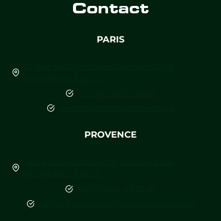
Contact
PARIS
10 Rue de l’Orme Saint-Germain 91160
CHAMPLAN, France
+33 (0)1 69 30 98 40
contact@moteuretsens.com
PROVENCE
380 avenue Jean Perrin, 13290 AIX-EN-
PROVENCE, France
+33 (0)4 84 49 25 50
contact-provence@moteuretsens.com