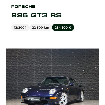
PORSCHE
996 GT3 RS
12/2004
22 500 km
254 900
€