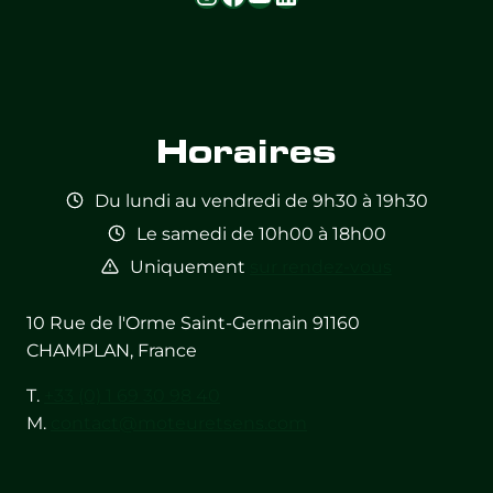
Feed not
Feed not
Feed not
Feed not
Feed not
Feed not
available
available
available
available
available
available
Horaires
Du lundi au vendredi de 9h30 à 19h30
Le samedi de 10h00 à 18h00
Uniquement
sur rendez-vous
10 Rue de l'Orme Saint-Germain 91160
CHAMPLAN, France
T.
+33 (0) 1 69 30 98 40
M.
contact@moteuretsens.com