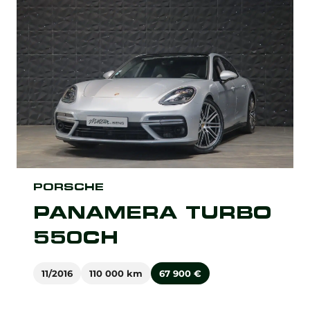
PORSCHE
PANAMERA TURBO
550CH
11/2016
110 000 km
67 900
€