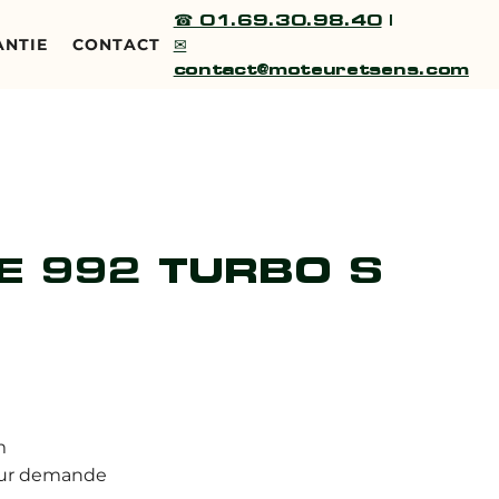
☎ 01.69.30.98.40
|
✉
ANTIE
CONTACT
contact@moteuretsens.com
E 992 TURBO S
m
: Sur demande