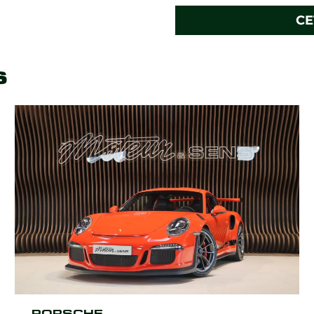
CE
s
PORSCHE