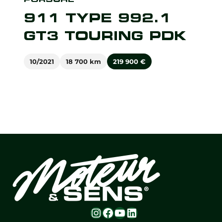
911 TYPE 992.1
GT3 TOURING PDK
10/2021
18 700 km
219 900
€
Instagram
Facebook
YouTube
LinkedIn