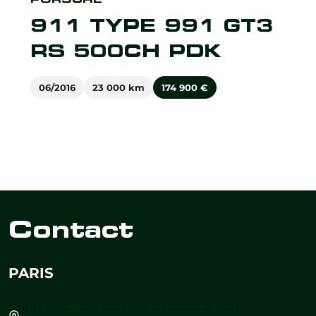
911 TYPE 991 GT3
RS 500CH PDK
06/2016
23 000 km
174 900
€
Contact
PARIS
10 Rue de l’Orme Saint-Germain 91160