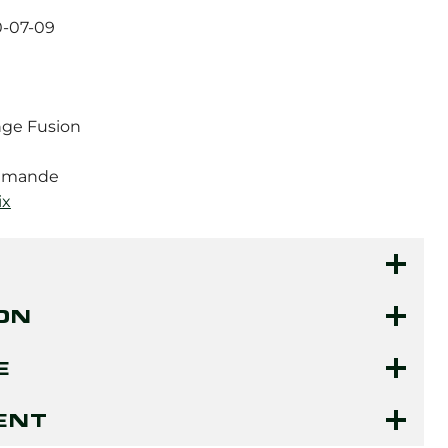
0-07-09
nge Fusion
demande
ix
ON
E
ENT