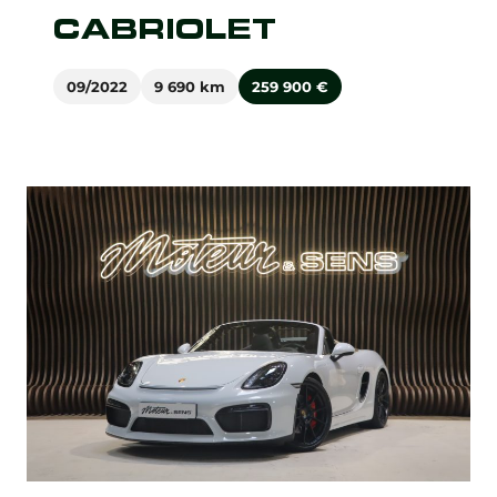
CABRIOLET
09/2022
9 690 km
259 900
€