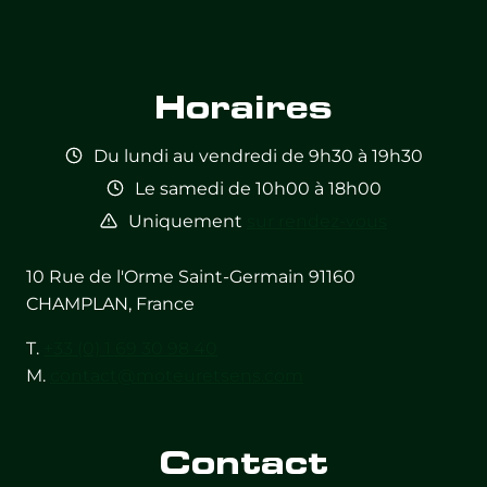
Feed not
Feed not
Feed not
Feed not
Feed not
Feed not
available
available
available
available
available
available
Horaires
Du lundi au vendredi de 9h30 à 19h30
Le samedi de 10h00 à 18h00
Uniquement
sur rendez-vous
10 Rue de l'Orme Saint-Germain 91160
CHAMPLAN, France
T.
+33 (0) 1 69 30 98 40
M.
contact@moteuretsens.com
Contact