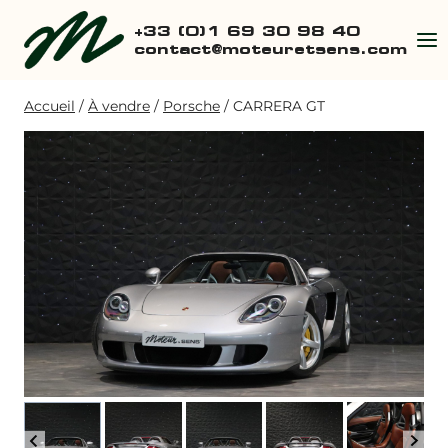
Aller
+33 (0)1 69 30 98 40
au
contact@moteuretsens.com
contenu
Accueil
/
À vendre
/
Porsche
/
CARRERA GT