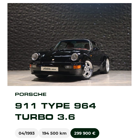
PORSCHE
911 TYPE 964
TURBO 3.6
04/1993
194 500 km
299 900
€