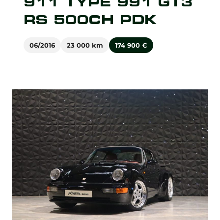
911 TYPE 991 GT3
RS 500CH PDK
06/2016
23 000 km
174 900
€