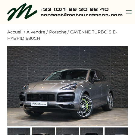
Aller
+33 (0)1 69 30 98 40
au
contact@moteuretsens.com
contenu
Accueil
/
À vendre
/
Porsche
/
CAYENNE TURBO S E-
HYBRID 680CH