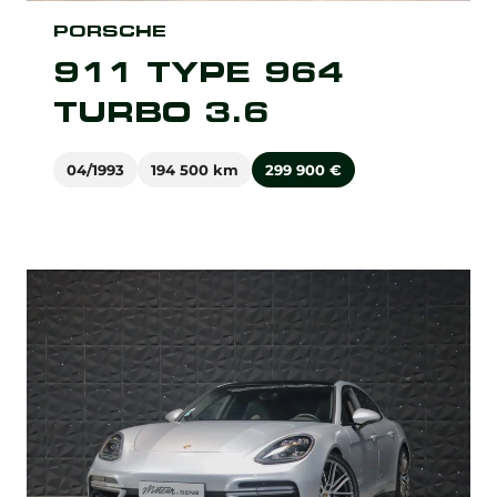
PORSCHE
911 TYPE 964
TURBO 3.6
04/1993
194 500 km
299 900
€