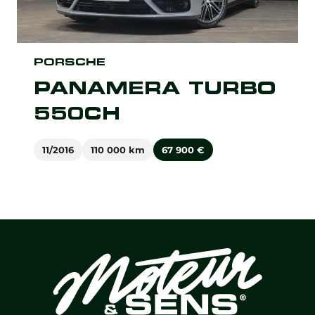
PORSCHE
PANAMERA TURBO
550CH
11/2016
110 000 km
67 900
€