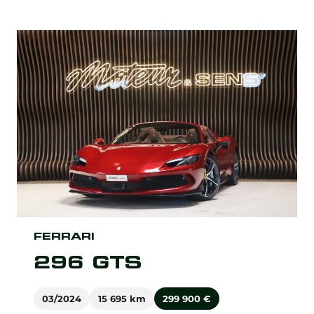
FERRARI
296 GTS
03/2024
15 695 km
299 900
€