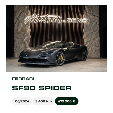
FERRARI
SF90 SPIDER
06/2024
5 400 km
479 900
€