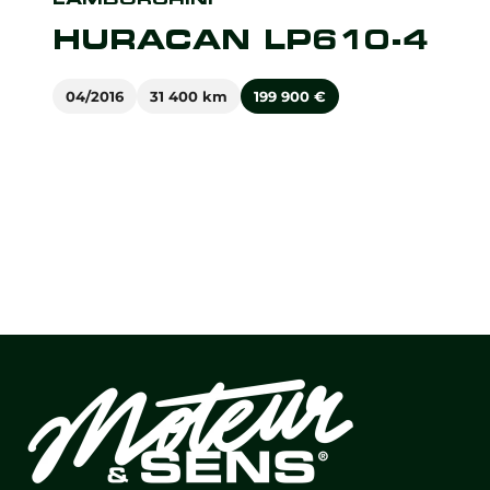
HURACAN LP610-4
04/2016
31 400 km
199 900
€