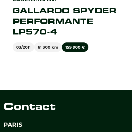
GALLARDO SPYDER
PERFORMANTE
LP570-4
03/2011
61 300 km
159 900
€
Contact
PARIS