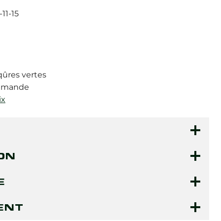
-11-15
iqûres vertes
demande
ix
ON
E
ENT