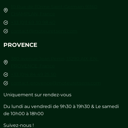
10 Rue de l’Orme Saint-Germain 91160
CHAMPLAN, France
+33 (0)1 69 30 98 40
contact@moteuretsens.com
PROVENCE
380 avenue Jean Perrin, 13290 AIX-EN-
PROVENCE, France
+33 (0)4 84 49 25 50
contact-provence@moteuretsens.com
Uniquement sur rendez-vous
Du lundi au vendredi de 9h30 à 19h30 & Le samedi
de 10h00 à 18h00
Suivez-nous !