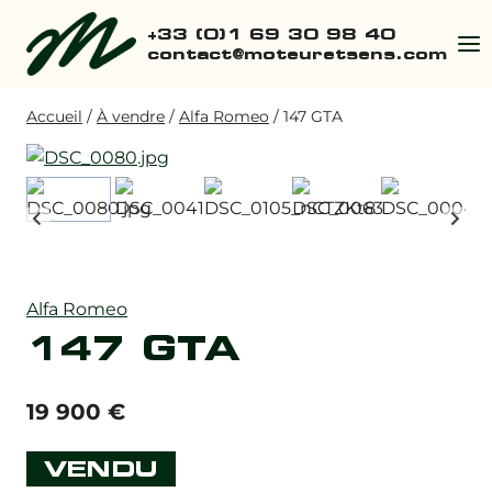
Aller
+33 (0)1 69 30 98 40
au
contact@moteuretsens.com
contenu
Accueil
/
À vendre
/
Alfa Romeo
/
147 GTA
Alfa Romeo
147 GTA
19 900
€
VENDU