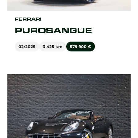
FERRARI
PUROSANGUE
02/2025
3 425 km
579 900
€