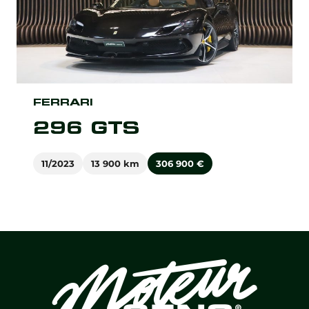
FERRARI
296 GTS
11/2023
13 900 km
306 900
€