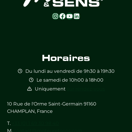
Instagram
Facebook
YouTube
LinkedIn
Feed not
Feed not
Feed not
Feed not
Feed not
Feed not
available
available
available
available
available
available
Horaires
Du lundi au vendredi de 9h30 à 19h30
Le samedi de 10h00 à 18h00
Uniquement
sur rendez-vous
10 Rue de l'Orme Saint-Germain 91160
CHAMPLAN, France
T.
+33 (0) 1 69 30 98 40
M.
contact@moteuretsens.com