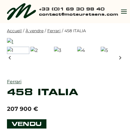
Aller
+33 (0)1 69 30 98 40
au
contact@moteuretsens.com
contenu
Accueil
/
À vendre
/
Ferrari
/
458 ITALIA
Ferrari
458 ITALIA
207 900
€
VENDU