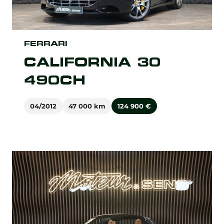
FERRARI
CALIFORNIA 30
490CH
04/2012
47 000 km
124 900
€