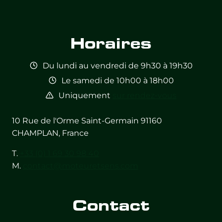
Feed not
Feed not
Feed not
Feed not
Feed not
Feed not
available
available
available
available
available
available
Horaires
Du lundi au vendredi de 9h30 à 19h30
Le samedi de 10h00 à 18h00
Uniquement
sur rendez-vous
10 Rue de l'Orme Saint-Germain 91160
CHAMPLAN, France
T.
+33 (0) 1 69 30 98 40
M.
contact@moteuretsens.com
Contact