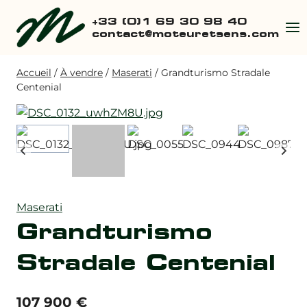
Aller
+33 (0)1 69 30 98 40
au
contact@moteuretsens.com
contenu
Accueil
/
À vendre
/
Maserati
/
Grandturismo Stradale
Centenial
Maserati
Grandturismo
Stradale Centenial
107 900
€