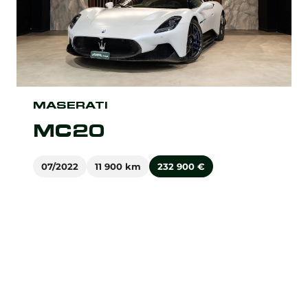
MASERATI
MC20
07/2022
11 900 km
232 900
€