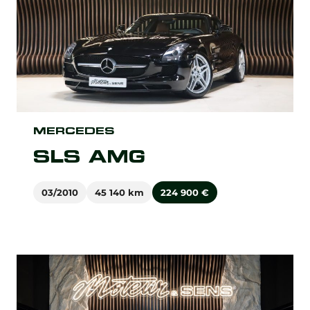
MERCEDES
SLS AMG
03/2010
45 140 km
224 900
€