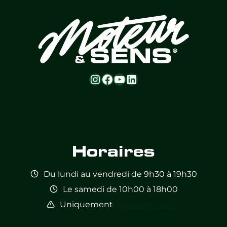
Instagram
Facebook
YouTube
LinkedIn
Feed not
Feed not
Feed not
Feed not
Feed not
Feed not
available
available
available
available
available
available
Horaires
Du lundi au vendredi de 9h30 à 19h30
Le samedi de 10h00 à 18h00
Uniquement
sur rendez-vous