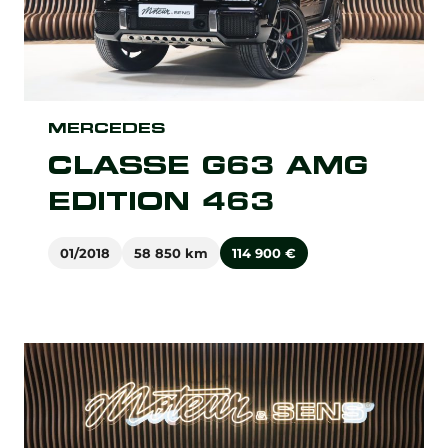
MERCEDES
CLASSE G63 AMG
EDITION 463
01/2018
58 850 km
114 900
€