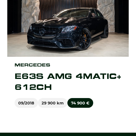
MERCEDES
E63S AMG 4MATIC+
612CH
09/2018
29 900 km
74 900
€