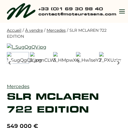
Aller
+33 (0)1 69 30 98 40
au
contact@moteuretsens.com
contenu
Accueil
/
À vendre
/
Mercedes
/
SLR MCLAREN 722
EDITION
Mercedes
SLR MCLAREN
722 EDITION
549 000
€