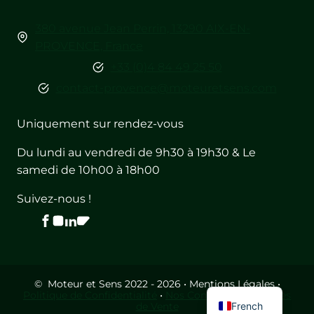
380 avenue Jean Perrin, 13290 AIX-EN-
PROVENCE, France
+33 (0)4 84 49 25 50
contact-provence@moteuretsens.com
Uniquement sur rendez-vous
Du lundi au vendredi de 9h30 à 19h30 & Le
samedi de 10h00 à 18h00
Suivez-nous !
English
© Moteur et Sens 2022 - 2026 • Mentions Légales •
Politique de Confidentialité
•
Nos Conditions Générales
French
de Vente