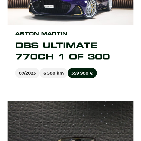
ASTON MARTIN
DBS ULTIMATE
770CH 1 OF 300
07/2023
6 500 km
359 900
€