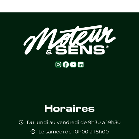
Instagram
Facebook
YouTube
LinkedIn
Feed not
Feed not
Feed not
Feed not
Feed not
Feed not
available
available
available
available
available
available
Horaires
Du lundi au vendredi de 9h30 à 19h30
Le samedi de 10h00 à 18h00