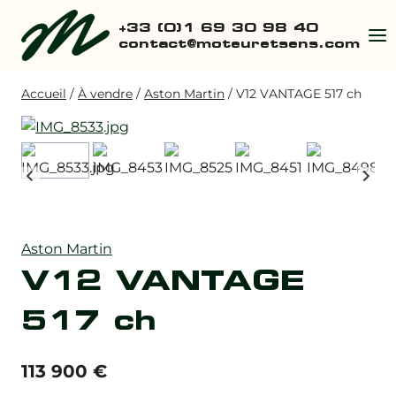
Aller
+33 (0)1 69 30 98 40
au
contact@moteuretsens.com
contenu
Accueil
/
À vendre
/
Aston Martin
/
V12 VANTAGE 517 ch
Aston Martin
V12 VANTAGE
517 ch
113 900
€