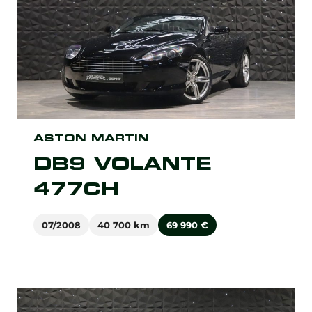
ASTON MARTIN
DB9 VOLANTE
477CH
07/2008
40 700 km
69 990
€