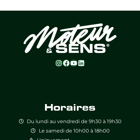
Instagram
Facebook
YouTube
LinkedIn
Feed not
Feed not
Feed not
Feed not
Feed not
Feed not
available
available
available
available
available
available
Horaires
Du lundi au vendredi de 9h30 à 19h30
Le samedi de 10h00 à 18h00