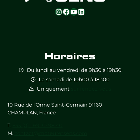
Instagram
Facebook
YouTube
LinkedIn
Feed not
Feed not
Feed not
Feed not
Feed not
Feed not
available
available
available
available
available
available
Horaires
Du lundi au vendredi de 9h30 à 19h30
Le samedi de 10h00 à 18h00
Uniquement
sur rendez-vous
10 Rue de l'Orme Saint-Germain 91160
CHAMPLAN, France
T.
+33 (0) 1 69 30 98 40
M.
contact@moteuretsens.com