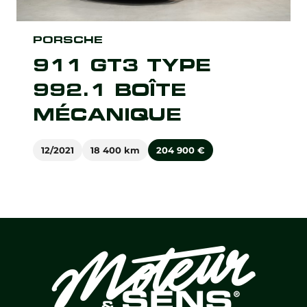
PORSCHE
911 GT3 TYPE
992.1 BOÎTE
MÉCANIQUE
12/2021
18 400 km
204 900
€