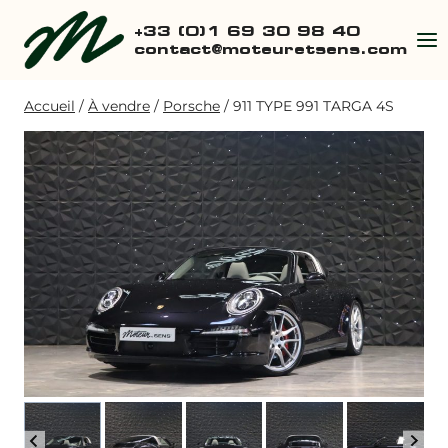
Aller
+33 (0)1 69 30 98 40
au
contact@moteuretsens.com
contenu
Accueil
/
À vendre
/
Porsche
/
911 TYPE 991 TARGA 4S