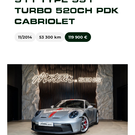
TURBO 520CH PDK
CABRIOLET
11/2014
53 300 km
119 900
€