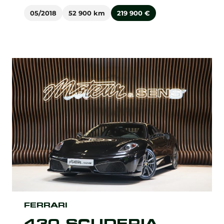
05/2018
52 900 km
219 900
€
FERRARI
430 SCUDERIA