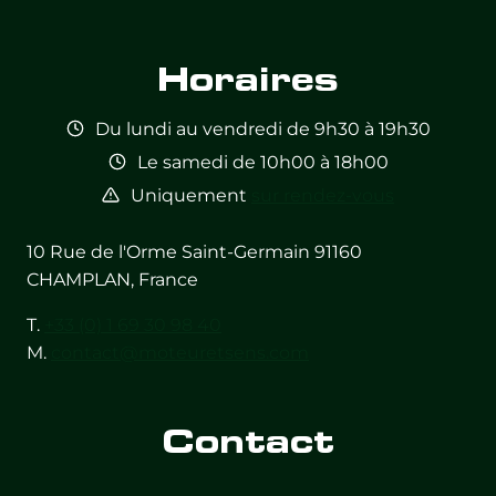
available
available
available
available
available
available
Horaires
Du lundi au vendredi de 9h30 à 19h30
Le samedi de 10h00 à 18h00
Uniquement
sur rendez-vous
10 Rue de l'Orme Saint-Germain 91160
CHAMPLAN, France
T.
+33 (0) 1 69 30 98 40
M.
contact@moteuretsens.com
Contact