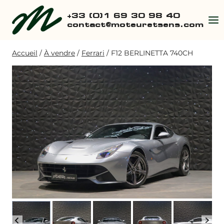
Aller
+33 (0)1 69 30 98 40
au
contact@moteuretsens.com
contenu
Accueil
/
À vendre
/
Ferrari
/
F12 BERLINETTA 740CH