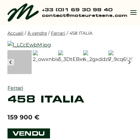
Aller
+33 (0)1 69 30 98 40
au
contact@moteuretsens.com
contenu
Accueil
/
À vendre
/
Ferrari
/
458 ITALIA
Ferrari
458 ITALIA
159 900
€
VENDU