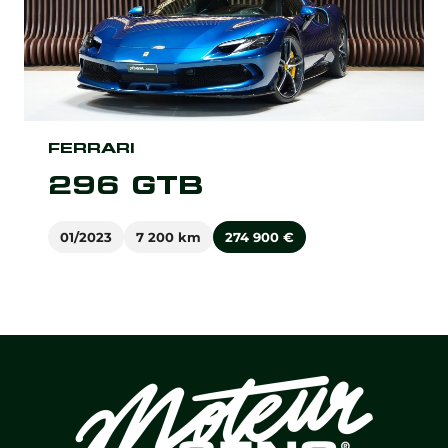
FERRARI
296 GTB
01/2023
7 200 km
274 900
€