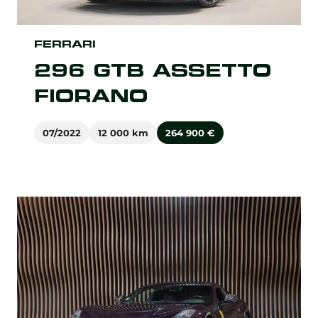
FERRARI
296 GTB ASSETTO
FIORANO
07/2022
12 000 km
264 900
€