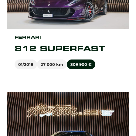
FERRARI
812 SUPERFAST
01/2018
27 000 km
309 900
€