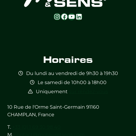
Instagram
Facebook
YouTube
LinkedIn
Feed not
Feed not
Feed not
Feed not
Feed not
Feed not
available
available
available
available
available
available
Horaires
Du lundi au vendredi de 9h30 à 19h30
Le samedi de 10h00 à 18h00
Uniquement
sur rendez-vous
10 Rue de l'Orme Saint-Germain 91160
CHAMPLAN, France
T.
+33 (0) 1 69 30 98 40
M.
contact@moteuretsens.com