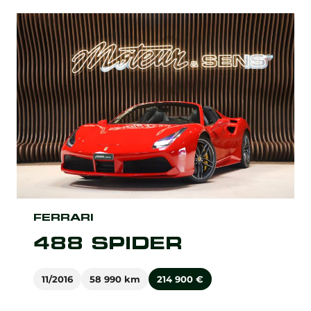
FERRARI
488 SPIDER
11/2016
58 990 km
214 900
€