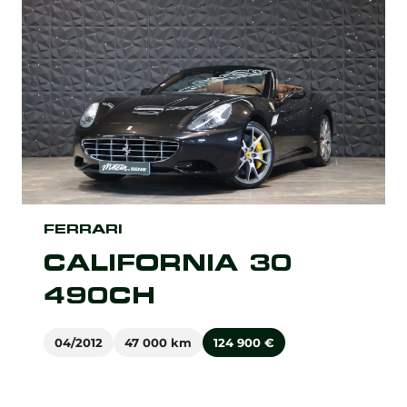
FERRARI
CALIFORNIA 30
490CH
04/2012
47 000 km
124 900
€