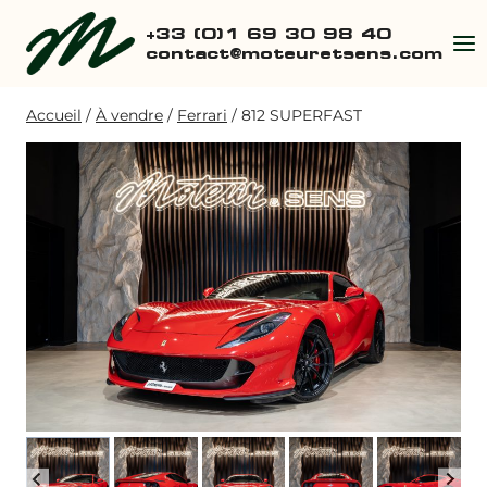
Aller
+33 (0)1 69 30 98 40
au
contact@moteuretsens.com
contenu
Accueil
/
À vendre
/
Ferrari
/
812 SUPERFAST