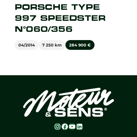
PORSCHE TYPE
997 SPEEDSTER
N°060/356
04/2014
7 250 km
284 900
€
Instagram
Facebook
YouTube
LinkedIn