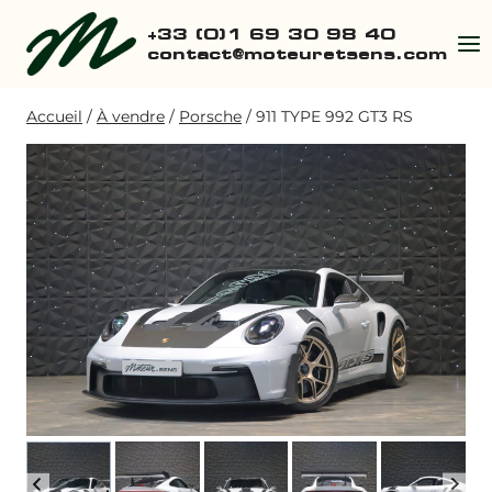
Aller
+33 (0)1 69 30 98 40
au
contact@moteuretsens.com
contenu
Accueil
/
À vendre
/
Porsche
/
911 TYPE 992 GT3 RS