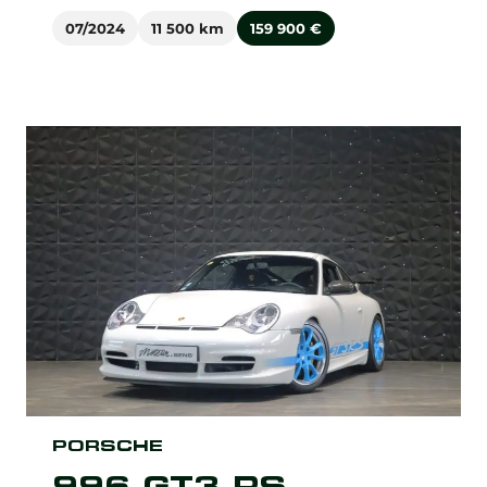
07/2024
11 500 km
159 900
€
PORSCHE
996 GT3 RS